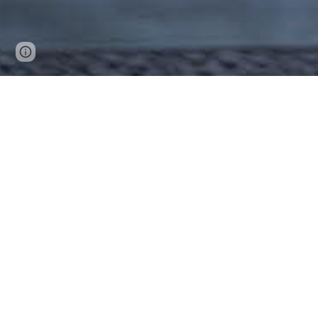
Page
Google Sites
Report abuse
updated