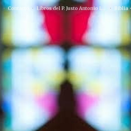
o
Contacto
Libros del P. Justo Antonio Lofeudo
Biblia
ip to main content
Skip to navigat