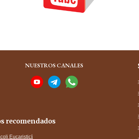
NUESTROS CANALES
os recomendados
i
coli Eucaristic