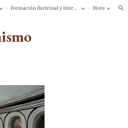
Formación doctrinal y litúrgica
More
ion
nismo