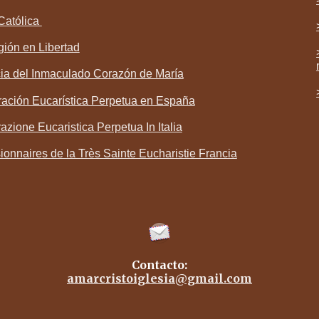
Católica
gi
ó
n en Libertad
cia del Inmaculado Corazón de María
ación Eucarística Perpetua en España
azione Eucaristica Perpetua In Italia
ionnaires de la Très Sainte Eucharistie Francia
Contacto:
amarcristoiglesia@gmail.com