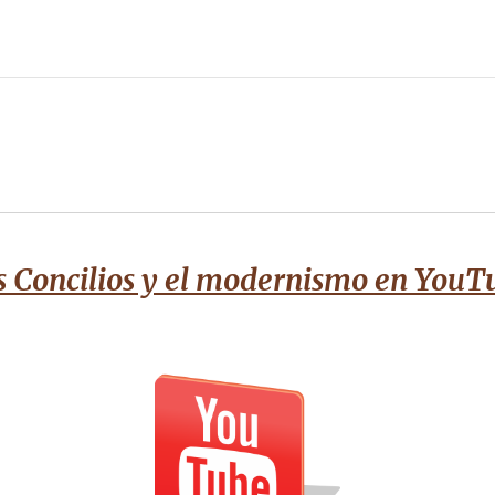
s Concilios y el modernismo
en You
T