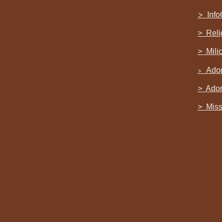
>
Info
> Reli
> Mili
Ador
>
>
Ador
> Miss