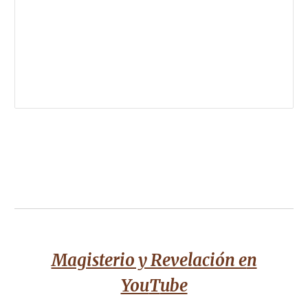
Magisterio y Revelación e
n
You
T
ube