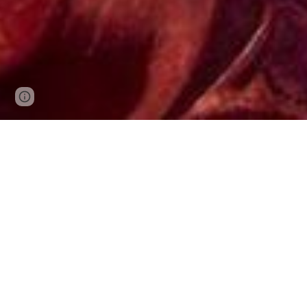
Page
Google Sites
Report abuse
updated
ap