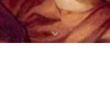
María santísima su
ariciones y Devoc
mariana