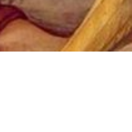
s
ión