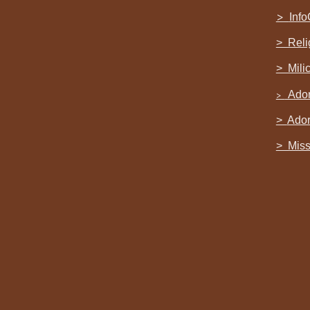
>
Info
> Reli
> Mili
Ador
>
>
Ador
> Miss