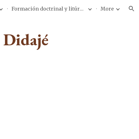
Formación doctrinal y litúrgica
More
ion
y Didajé