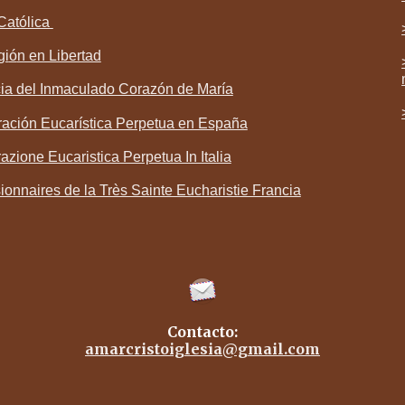
Católica
gi
ó
n en Libertad
cia del Inmaculado Corazón de María
ación Eucarística Perpetua en España
azione Eucaristica Perpetua In Italia
ionnaires de la Très Sainte Eucharistie Francia
Contacto:
amarcristoiglesia@gmail.com