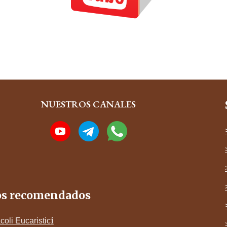
NUESTROS CANALES
os recomendados
i
coli Eucaristic