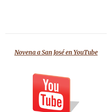
Novena a San José
en You
T
ube