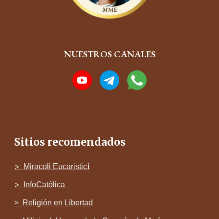
NUESTROS CANALES
Sitios recomendados
>
i
Miracoli Eucaristic
>
InfoCatólica
> Religi
ó
n en Libertad