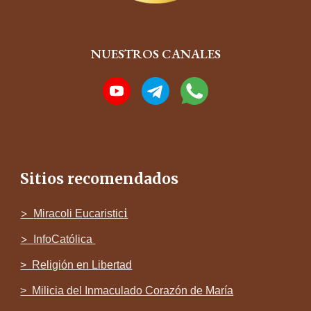
NUESTROS CANALES
Sitios recomendados
>
i
Miracoli Eucaristic
>
InfoCatólica
> Religi
ó
n en Libertad
> Milicia del Inmaculado Corazón de María