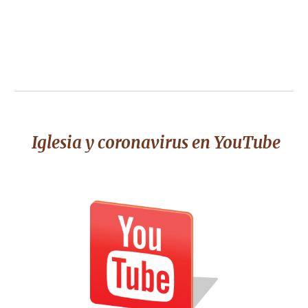
Iglesia y coronavirus
en You
T
ube